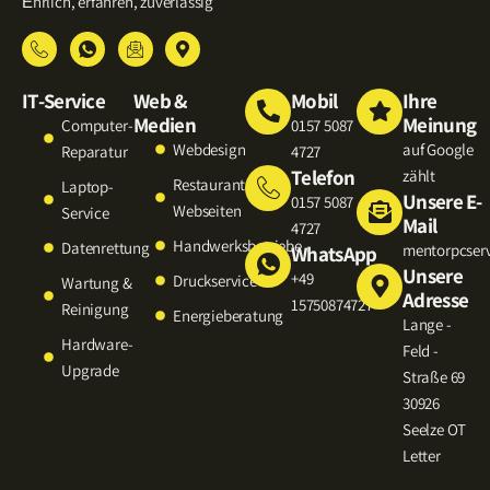
Εhrlich, erfahren, zuverlässig
IT-Service
Web &
Mobil
Ihre
Medien
Meinung
Computer-
0157 5087
Webdesign
auf Google
Reparatur
4727
Telefon
zählt
Restaurant-
Laptop-
Unsere E-
0157 5087
Webseiten
Service
Mail
4727
Handwerksbetriebe
Datenrettung
mentorpcser
WhatsApp
Unsere
+49
Druckservice
Wartung &
Adresse
15750874727
Reinigung
Energieberatung
Lange -
Hardware-
Feld -
Upgrade
Straße 69
30926
Seelze OT
Letter